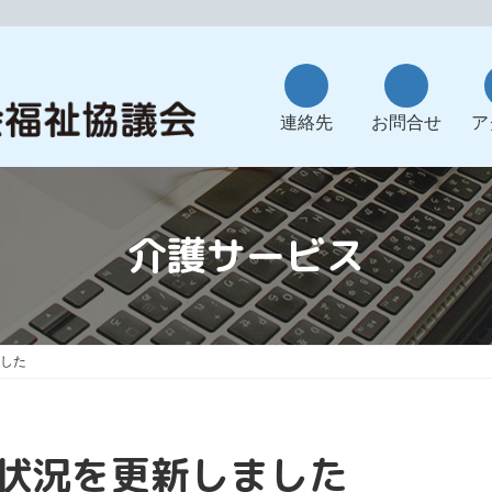
ア
ア
イ
イ
コ
コ
連絡先
お問合せ
ア
ン
ン
リ
リ
ン
ン
ク
ク
介護サービス
した
状況を更新しました