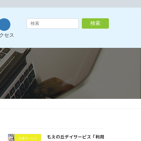
ア
検索
イ
コ
クセス
ン
リ
ン
ク
もえの丘デイサービス「利用
介護サービス