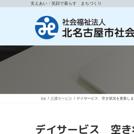
コ
ナ
支えあい・笑顔で暮らす まちづくり
ン
ビ
テ
ゲ
ン
ー
ツ
シ
へ
ョ
ス
ン
キ
に
ッ
移
プ
動
top
介護サービス
デイサービス 空き状況を更新しま
デイサービス 空き