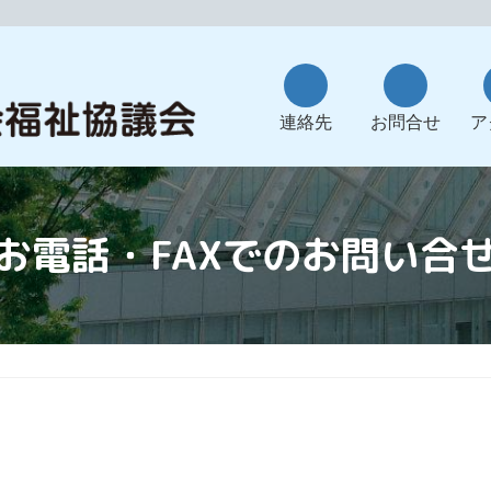
ア
ア
イ
イ
コ
コ
連絡先
お問合せ
ア
ン
ン
リ
リ
ン
ン
ク
ク
お電話・FAXでのお問い合