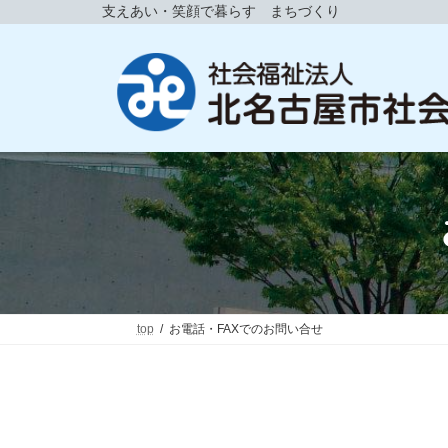
コ
ナ
支えあい・笑顔で暮らす まちづくり
ン
ビ
テ
ゲ
ン
ー
ツ
シ
へ
ョ
ス
ン
キ
に
ッ
移
プ
動
top
お電話・FAXでのお問い合せ