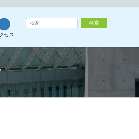
ア
検索
イ
コ
クセス
ン
リ
ン
ク
せ