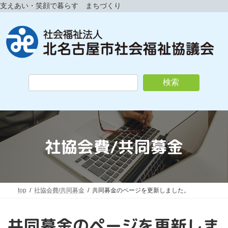
コ
ナ
支えあい・笑顔で暮らす まちづくり
ン
ビ
テ
ゲ
ン
ー
ツ
シ
へ
ョ
ス
ン
キ
に
検索
ッ
移
プ
動
社協会費/共同募金
top
社協会費/共同募金
共同募金のページを更新しました。
共同募金のページを更新しま