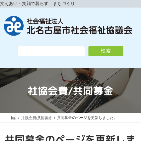
コ
ナ
支えあい・笑顔で暮らす まちづくり
ン
ビ
テ
ゲ
ン
ー
ツ
シ
へ
ョ
ス
ン
キ
に
検索
ッ
移
プ
動
社協会費/共同募金
top
社協会費/共同募金
共同募金のページを更新しました。
共同募金のページを更新しま