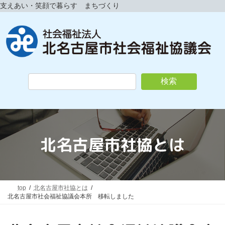
コ
ナ
支えあい・笑顔で暮らす まちづくり
ン
ビ
テ
ゲ
ン
ー
ツ
シ
へ
ョ
ス
ン
キ
に
検索
ッ
移
プ
動
北名古屋市社協とは
top
北名古屋市社協とは
北名古屋市社会福祉協議会本所 移転しました