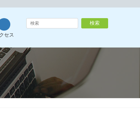
ア
検索
イ
コ
クセス
ン
リ
ン
ク