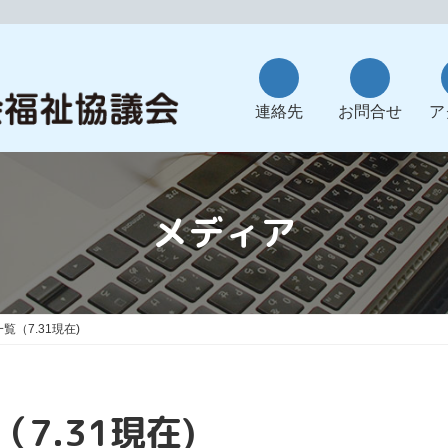
ア
ア
イ
イ
コ
コ
連絡先
お問合せ
ア
ン
ン
リ
リ
ン
ン
ク
ク
メディア
（7.31現在)
7.31現在)