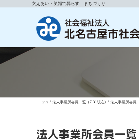
コ
ナ
支えあい・笑顔で暮らす まちづくり
ン
ビ
テ
ゲ
ン
ー
ツ
シ
へ
ョ
ス
ン
キ
に
ッ
移
プ
動
top
法人事業所会員一覧（7.31現在)
法人事業所会員一覧
法人事業所会員一覧（