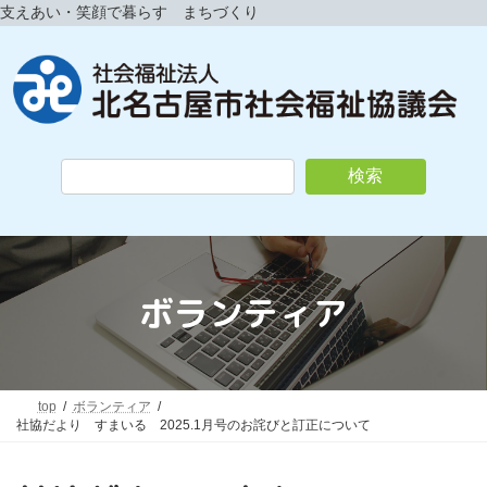
コ
ナ
支えあい・笑顔で暮らす まちづくり
ン
ビ
テ
ゲ
ン
ー
ツ
シ
へ
ョ
ス
ン
キ
に
検索
ッ
移
プ
動
ボランティア
top
ボランティア
社協だより すまいる 2025.1月号のお詫びと訂正について