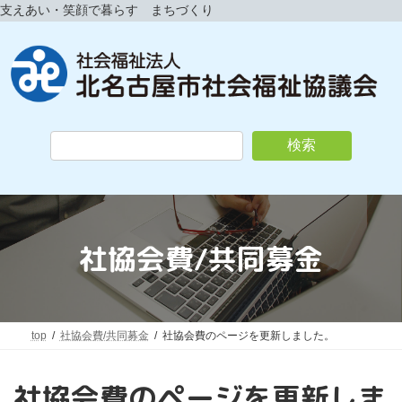
コ
ナ
支えあい・笑顔で暮らす まちづくり
ン
ビ
テ
ゲ
ン
ー
ツ
シ
へ
ョ
ス
ン
キ
に
検索
ッ
移
プ
動
社協会費/共同募金
top
社協会費/共同募金
社協会費のページを更新しました。
社協会費のページを更新しま