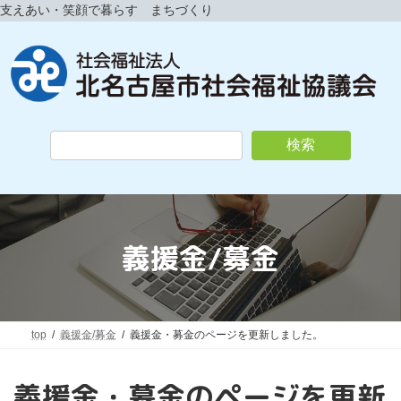
コ
ナ
支えあい・笑顔で暮らす まちづくり
ン
ビ
テ
ゲ
ン
ー
ツ
シ
へ
ョ
ス
ン
キ
に
検索
ッ
移
プ
動
義援金/募金
top
義援金/募金
義援金・募金のページを更新しました。
義援金・募金のページを更新