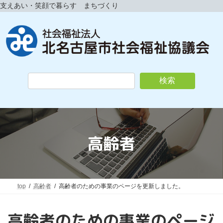
コ
ナ
支えあい・笑顔で暮らす まちづくり
ン
ビ
テ
ゲ
ン
ー
ツ
シ
へ
ョ
ス
ン
キ
に
検索
ッ
移
プ
動
高齢者
top
高齢者
高齢者のための事業のページを更新しました。
高齢者のための事業のページ