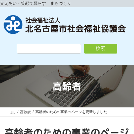
コ
ナ
支えあい・笑顔で暮らす まちづくり
ン
ビ
テ
ゲ
ン
ー
ツ
シ
へ
ョ
ス
ン
キ
に
検索
ッ
移
プ
動
高齢者
top
高齢者
高齢者のための事業のページを更新しました
高齢者のための事業のページ