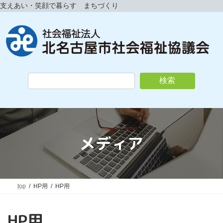
コ
ナ
支えあい・笑顔で暮らす まちづくり
ン
ビ
テ
ゲ
ン
ー
ツ
シ
へ
ョ
ス
ン
キ
に
検索
ッ
移
プ
動
メディア
top
HP用
HP用
HP用