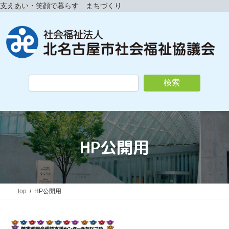
コ
ナ
支えあい・笑顔で暮らす まちづくり
ン
ビ
テ
ゲ
ン
ー
ツ
シ
へ
ョ
ス
ン
キ
に
検索
ッ
移
プ
動
HP公開用
top
HP公開用