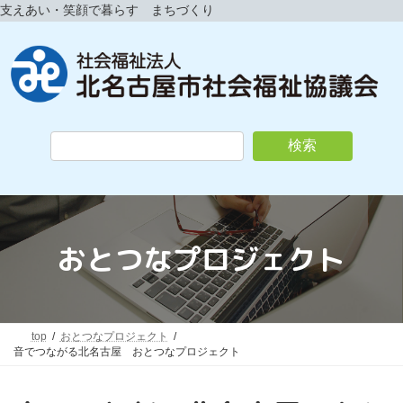
コ
ナ
支えあい・笑顔で暮らす まちづくり
ン
ビ
テ
ゲ
ン
ー
ツ
シ
へ
ョ
ス
ン
キ
に
検索
ッ
移
プ
動
おとつなプロジェクト
top
おとつなプロジェクト
音でつながる北名古屋 おとつなプロジェクト