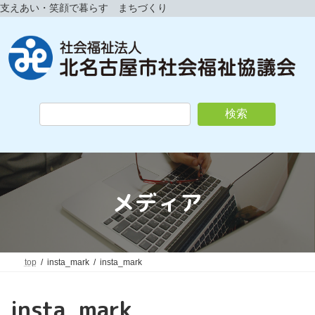
コ
ナ
支えあい・笑顔で暮らす まちづくり
ン
ビ
テ
ゲ
ン
ー
ツ
シ
へ
ョ
ス
ン
キ
に
検索
ッ
移
プ
動
メディア
top
insta_mark
insta_mark
insta_mark