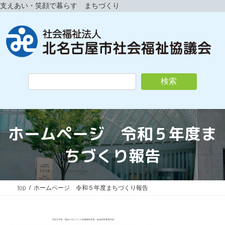
コ
ナ
支えあい・笑顔で暮らす まちづくり
ン
ビ
テ
ゲ
ン
ー
ツ
シ
へ
ョ
ス
ン
キ
に
検索
ッ
移
プ
動
ホームページ 令和５年度ま
ちづくり報告
top
ホームページ 令和５年度まちづくり報告