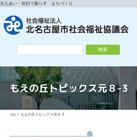
コ
ナ
支えあい・笑顔で暮らす まちづくり
ン
ビ
テ
ゲ
ン
ー
ツ
シ
へ
ョ
ス
ン
キ
に
検索
ッ
移
プ
動
もえの丘トピックス元８-3
top
もえの丘トピックス元８-3