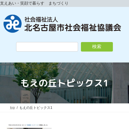
コ
ナ
支えあい・笑顔で暮らす まちづくり
ン
ビ
テ
ゲ
ン
ー
ツ
シ
へ
ョ
ス
ン
キ
に
検索
ッ
移
プ
動
もえの丘トピックス1
top
もえの丘トピックス1