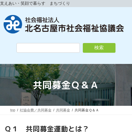
コ
ナ
支えあい・笑顔で暮らす まちづくり
ン
ビ
テ
ゲ
ン
ー
ツ
シ
へ
ョ
ス
ン
キ
に
検索
ッ
移
プ
動
共同募金Ｑ＆Ａ
top
社協会費／共同募金
共同募金
共同募金Ｑ＆Ａ
Ｑ１ 共同募金運動とは？